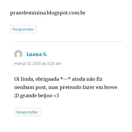
praxefeminina.blogspot.com.br
Responder
Luana S.
disse:
março 12, 2013 às 3:23 am
Oi linda, obrigaada *—* ainda não fiz
nenhum post, mas pretendo fazer em breve
;D grande beijoo <3
Responder