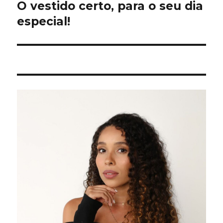
O vestido certo, para o seu dia
Próximo
post:
especial!