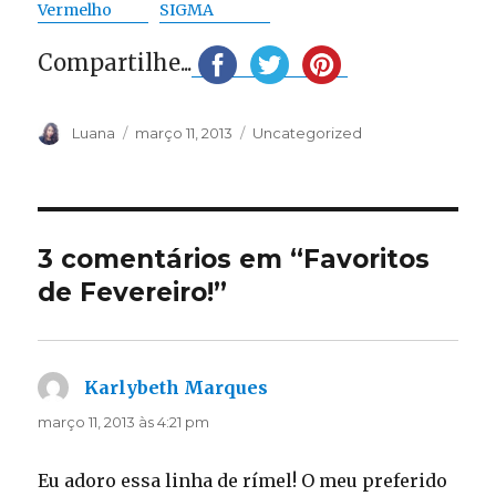
Vermelho
SIGMA
Compartilhe...
Autor
Publicado
Categorias
Luana
março 11, 2013
Uncategorized
em
3 comentários em “Favoritos
de Fevereiro!”
Karlybeth Marques
disse:
março 11, 2013 às 4:21 pm
Eu adoro essa linha de rímel! O meu preferido