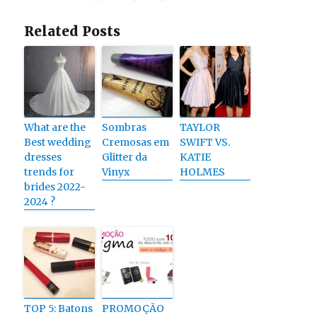
Related Posts
What are the
Sombras
TAYLOR
Best wedding
Cremosas em
SWIFT VS.
dresses
Glitter da
KATIE
trends for
Vinyx
HOLMES
brides 2022-
2024 ?
TOP 5: Batons
PROMOÇÃO