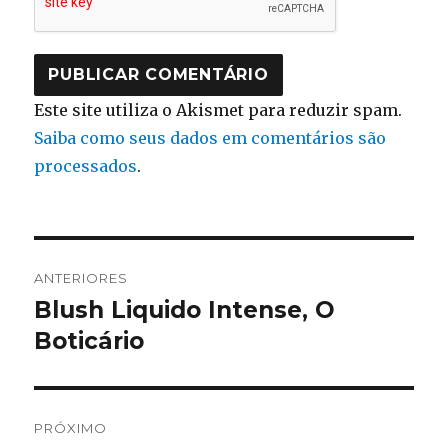
Este site utiliza o Akismet para reduzir spam.
Saiba como seus dados em comentários são
processados
.
Navegação
ANTERIORES
de
Blush Liquido Intense, O
Post
anterior:
Boticário
Post
PRÓXIMO