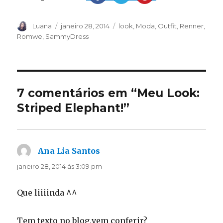
Autor
Publicado
Categorias
Luana
janeiro 28, 2014
look
,
Moda
,
Outfit
,
Renner
,
em
Romwe
,
SammyDress
7 comentários em “Meu Look:
Striped Elephant!”
Ana Lia Santos
disse:
janeiro 28, 2014 às 3:09 pm
Que liiiinda ^^
Tem texto no blog,vem conferir?