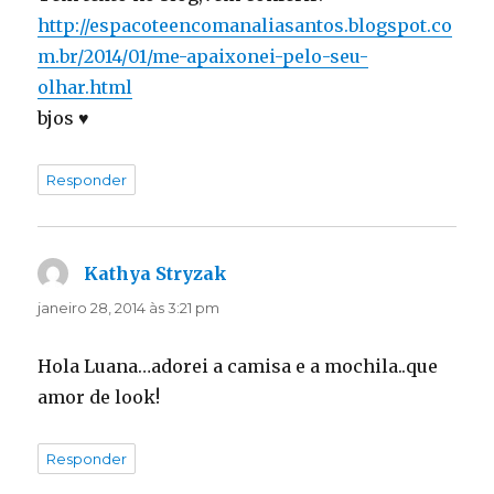
http://espacoteencomanaliasantos.blogspot.co
m.br/2014/01/me-apaixonei-pelo-seu-
olhar.html
bjos ♥
Responder
Kathya Stryzak
disse:
janeiro 28, 2014 às 3:21 pm
Hola Luana…adorei a camisa e a mochila..que
amor de look!
Responder