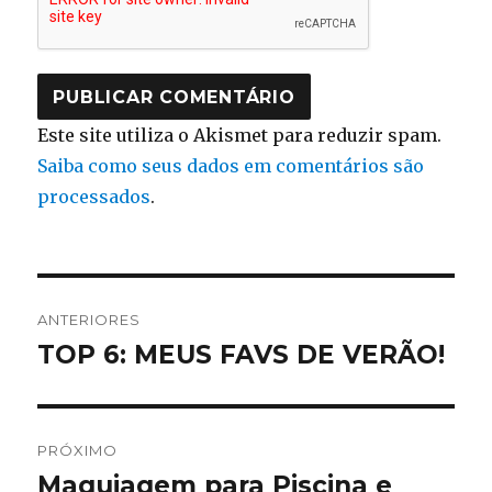
Este site utiliza o Akismet para reduzir spam.
Saiba como seus dados em comentários são
processados
.
Navegação
ANTERIORES
de
TOP 6: MEUS FAVS DE VERÃO!
Post
anterior:
Post
PRÓXIMO
Maquiagem para Piscina e
Próximo