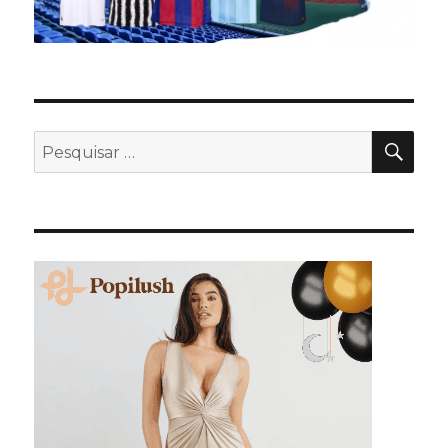
PES
Pesquisar
por: