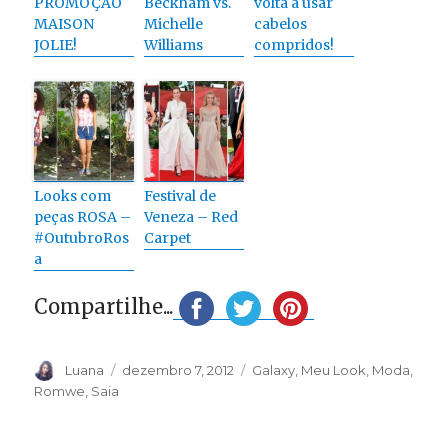
PROMOÇÃO
Beckham vs.
volta a usar
MAISON
Michelle
cabelos
JOLIE!
Williams
compridos!
Looks com
Festival de
peças ROSA –
Veneza – Red
#OutubroRos
Carpet
a
Compartilhe...
Autor
Publicado
Categorias
Luana
dezembro 7, 2012
Galaxy
,
Meu Look
,
Moda
,
em
Romwe
,
Saia