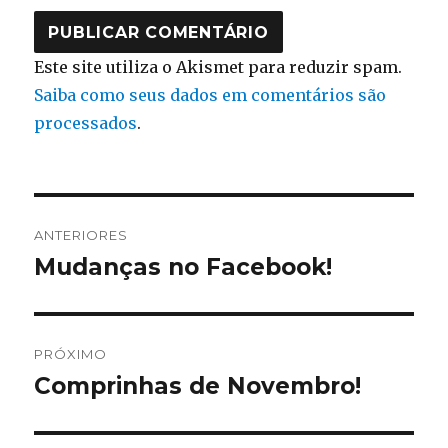
Este site utiliza o Akismet para reduzir spam.
Saiba como seus dados em comentários são
processados
.
Navegação
ANTERIORES
de
Mudanças no Facebook!
Post
anterior:
Post
PRÓXIMO
Comprinhas de Novembro!
Próximo
post: