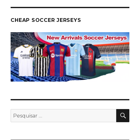
CHEAP SOCCER JERSEYS
PES
Pesquisar
por: