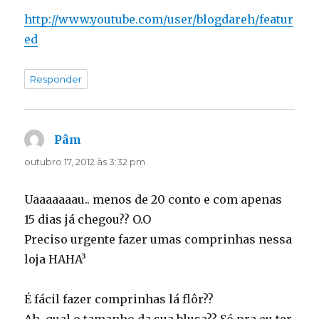
http://www.youtube.com/user/blogdareh/featur
ed
Responder
Pâm
disse:
outubro 17, 2012 às 3:32 pm
Uaaaaaaau.. menos de 20 conto e com apenas
15 dias já chegou?? O.O
Preciso urgente fazer umas comprinhas nessa
loja HAHA³
É fácil fazer comprinhas lá flôr??
Ah, qual o tamanho da sua blusa?? Só pra eu ter