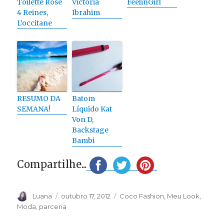
Toilette Rose
Victória
FeelinGirl
4 Reines,
Ibrahim
L’occitane
RESUMO DA
Batom
SEMANA!
Líquido Kat
Von D,
Backstage
Bambi
Compartilhe...
Autor
Publicado
Categorias
Luana
outubro 17, 2012
Coco Fashion
,
Meu Look
,
em
Moda
,
parceria