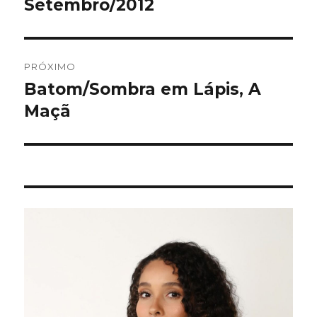
anterior:
Setembro/2012
Post
PRÓXIMO
Batom/Sombra em Lápis, A
Próximo
post:
Maçã