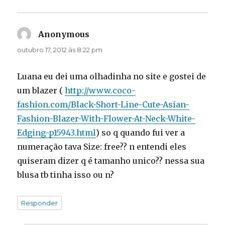
Anonymous
disse:
outubro 17, 2012 às 8:22 pm
Luana eu dei uma olhadinha no site e gostei de
um blazer (
http://www.coco-
fashion.com/Black-Short-Line-Cute-Asian-
Fashion-Blazer-With-Flower-At-Neck-White-
Edging-p15943.html
) so q quando fui ver a
numeração tava Size: free?? n entendi eles
quiseram dizer q é tamanho unico?? nessa sua
blusa tb tinha isso ou n?
Responder