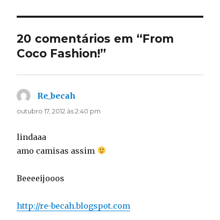
20 comentários em “From
Coco Fashion!”
Re_becah
disse:
outubro 17, 2012 às 2:40 pm
lindaaa
amo camisas assim
Beeeeijooos
http://re-becah.blogspot.com