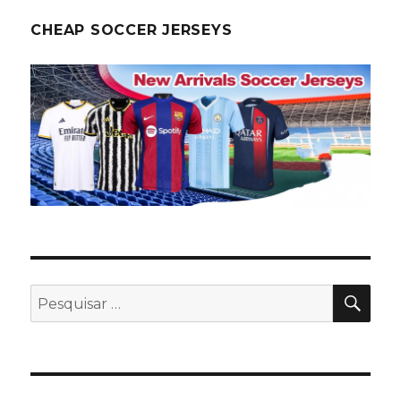
CHEAP SOCCER JERSEYS
PES
Pesquisar
por: