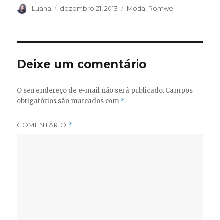
Autor
Publicado
Categorias
Luana
dezembro 21, 2013
Moda
,
Romwe
em
Deixe um comentário
O seu endereço de e-mail não será publicado.
Campos
obrigatórios são marcados com
*
COMENTÁRIO
*