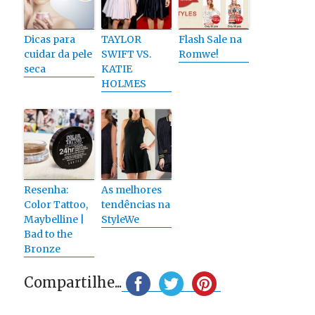
Dicas para
TAYLOR
Flash Sale na
cuidar da pele
SWIFT VS.
Romwe!
seca
KATIE
HOLMES
Resenha:
As melhores
Color Tattoo,
tendências na
Maybelline |
StyleWe
Bad to the
Bronze
Compartilhe...