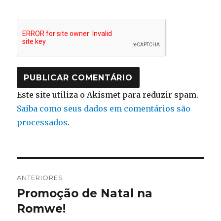
Este site utiliza o Akismet para reduzir spam.
Saiba como seus dados em comentários são
processados
.
Navegação
ANTERIORES
de
Promoção de Natal na
Post
anterior:
Romwe!
Post