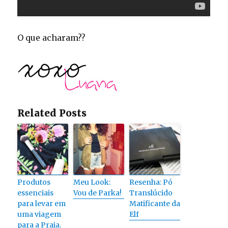
O que acharam??
Related Posts
Produtos
Meu Look:
Resenha: Pó
essenciais
Vou de Parka!
Translúcido
para levar em
Matificante da
uma viagem
Elf
para a Praia.