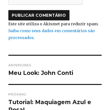
Este site utiliza o Akismet para reduzir spam.
Saiba como seus dados em comentários são
processados
.
Navegação
ANTERIORES
de
Meu Look: John Conti
Post
anterior:
Post
PRÓXIMO
Tutorial: Maquiagem Azul e
Próximo
post:
Rosa!