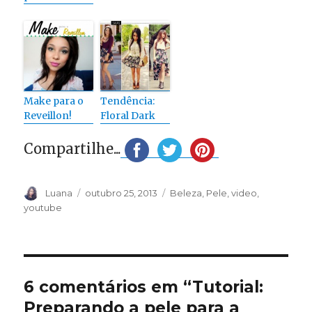
Make para o
Tendência:
Reveillon!
Floral Dark
Compartilhe...
Autor
Publicado
Categorias
Luana
outubro 25, 2013
Beleza
,
Pele
,
video
,
em
youtube
6 comentários em “Tutorial:
Preparando a pele para a