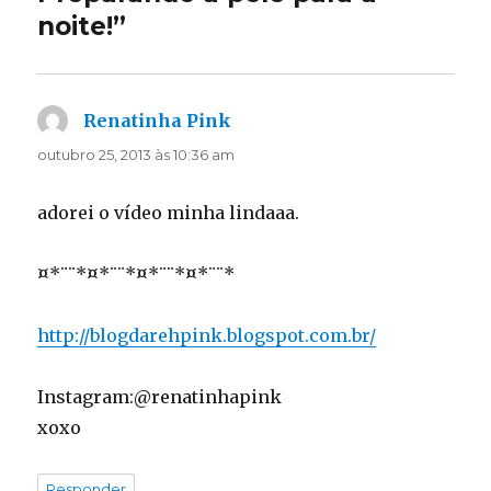
noite!”
Renatinha Pink
disse:
outubro 25, 2013 às 10:36 am
adorei o vídeo minha lindaaa.
¤*¨¨*¤*¨¨*¤*¨¨*¤*¨¨*
http://blogdarehpink.blogspot.com.br/
Instagram:@renatinhapink
xoxo
Responder