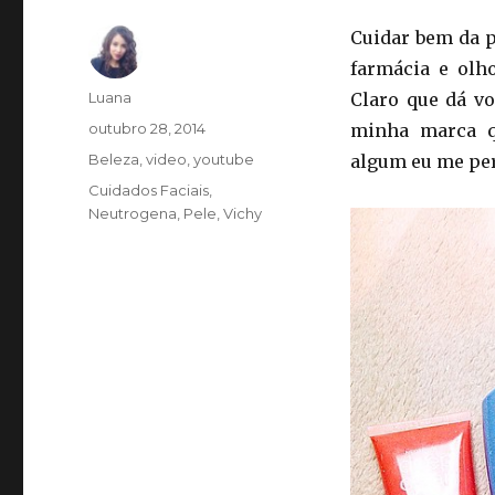
Cuidar bem da p
farmácia e olho
Autor
Luana
Claro que dá vo
Publicado
outubro 28, 2014
minha marca q
em
Categorias
Beleza
,
video
,
youtube
algum eu me per
Tags
Cuidados Faciais
,
Neutrogena
,
Pele
,
Vichy