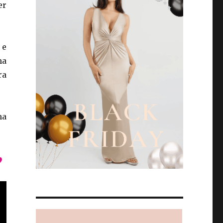
er
 e
ma
ra
ha