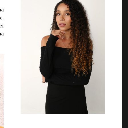
na
e.
ei
ma