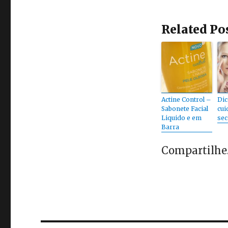
Related Po
Actine Control –
Dic
Sabonete Facial
cui
Liquido e em
sec
Barra
Compartilhe..