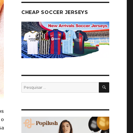
CHEAP SOCCER JERSEYS
PESQUISA
Pesquisar
por:
os
 o
sa