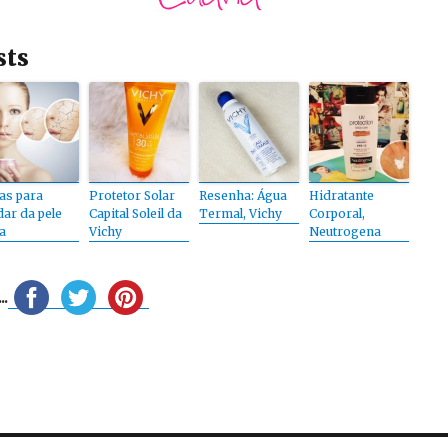
sts
as para
Protetor Solar
Resenha: Água
Hidratante
dar da pele
Capital Soleil da
Termal, Vichy
Corporal,
a
Vichy
Neutrogena
.