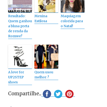
Resultado:
Menina
Maquiagem
Quem ganhou
Estilosa
colorida para
a blusa preta
o Natal!
de renda da
Romwe?
A love for
Quem usou
UP2STEP
melhor ?
shoes
Compartilhe...