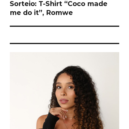
Sorteio: T-Shirt “Coco made
Próximo
post:
me do it”, Romwe