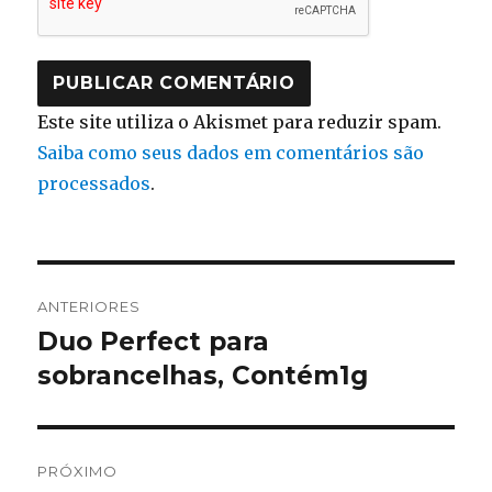
Este site utiliza o Akismet para reduzir spam.
Saiba como seus dados em comentários são
processados
.
Navegação
ANTERIORES
de
Duo Perfect para
Post
anterior:
sobrancelhas, Contém1g
Post
PRÓXIMO