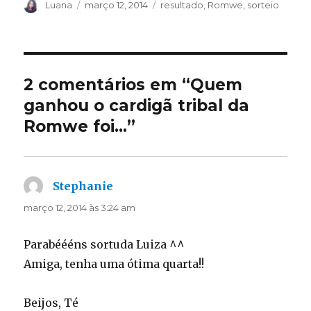
Autor
Publicado
Categorias
Luana
março 12, 2014
resultado
,
Romwe
,
sorteio
em
2 comentários em “Quem
ganhou o cardigã tribal da
Romwe foi…”
Stephanie
disse:
março 12, 2014 às 3:24 am
Parabéééns sortuda Luiza ^^
Amiga, tenha uma ótima quarta!!
Beijos, Té