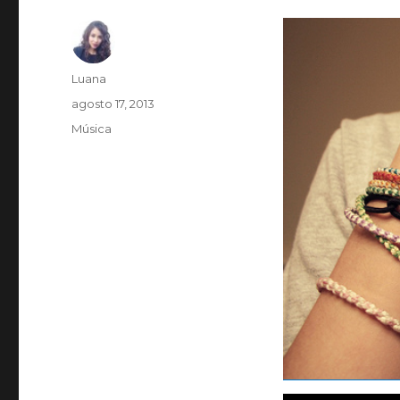
Autor
Luana
Publicado
agosto 17, 2013
em
Categorias
Música