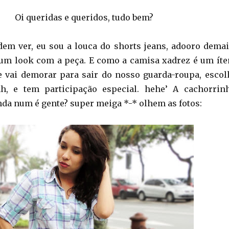
Oi queridas e queridos, tudo bem?
m ver, eu sou a louca do shorts jeans, adooro demai
 um look com a peça. E como a camisa xadrez é um ít
 vai demorar para sair do nosso guarda-roupa, escol
hh, e tem participação especial. hehe’ A cachorrin
inda num é gente? super meiga *-* olhem as fotos: