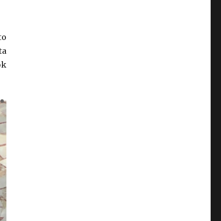
to
ta
ok