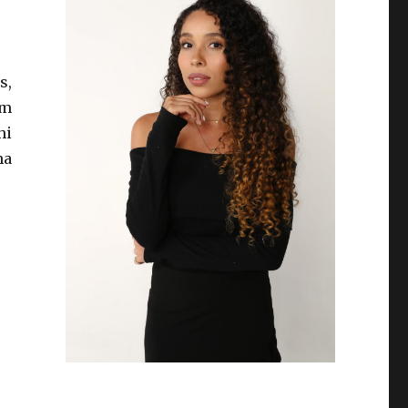
s,
em
hi
ha