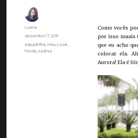
Autor
Luana
Como vocês pode
Publicado
dezembro 7, 2011
por isso maais
em
Categorias
espadrilha
,
Meu Look
,
que eu acho que
Moda
,
xadrez
colocar ela. A
Aurora! Ela é li