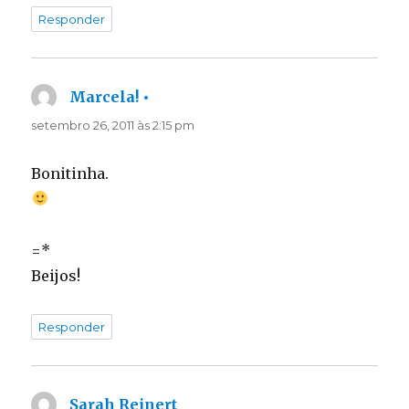
Responder
Marcela! •
disse:
setembro 26, 2011 às 2:15 pm
Bonitinha.
=*
Beijos!
Responder
Sarah Reinert
disse: