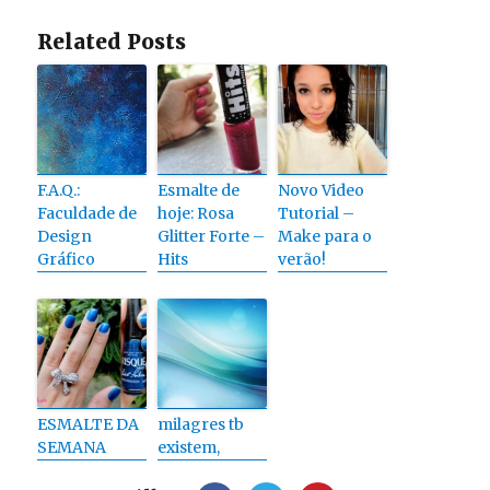
Related Posts
F.A.Q.:
Esmalte de
Novo Video
Faculdade de
hoje: Rosa
Tutorial –
Design
Glitter Forte –
Make para o
Gráfico
Hits
verão!
ESMALTE DA
milagres tb
SEMANA
existem,