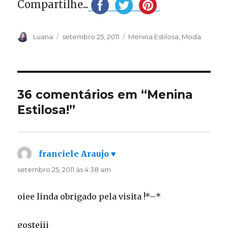
Compartilhe...
Autor
Publicado
Categorias
Luana
setembro 25, 2011
Menina Estilosa
,
Moda
em
36 comentários em “Menina
Estilosa!”
franciele Araujo ♥
disse:
setembro 25, 2011 às 4:38 am
oiee linda obrigado pela visita !*–*
gosteiii