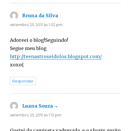
Bruna da Silva
disse:
setembro 25, 2011 às 1:02 pm
Adoreei o blog!Seguindo!
Segue meu blog
http://teenastroseidolos.blogspot.com/
xoxo(:
Responder
Luana Souza ¬
disse:
setembro 25, 2011 às 1:13 pm
Gostei da camiseta xadrezada, e o shorts muito