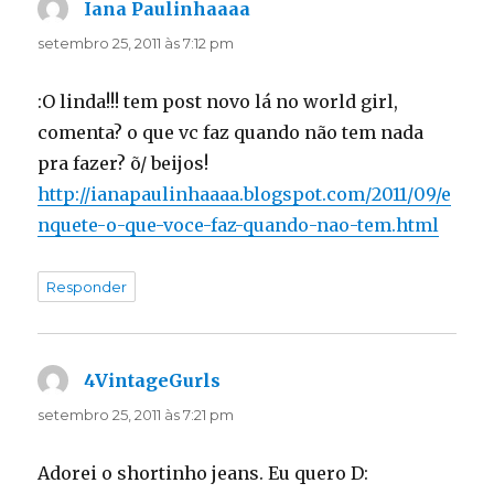
Iana Paulinhaaaa
disse:
setembro 25, 2011 às 7:12 pm
:O linda!!! tem post novo lá no world girl,
comenta? o que vc faz quando não tem nada
pra fazer? õ/ beijos!
http://ianapaulinhaaaa.blogspot.com/2011/09/e
nquete-o-que-voce-faz-quando-nao-tem.html
Responder
4VintageGurls
disse:
setembro 25, 2011 às 7:21 pm
Adorei o shortinho jeans. Eu quero D: