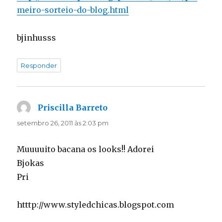
meiro-sorteio-do-blog.html
bjinhusss
Responder
Priscilla Barreto
disse:
setembro 26, 2011 às 2:03 pm
Muuuuito bacana os looks!! Adorei
Bjokas
Pri
htttp://www.styledchicas.blogspot.com