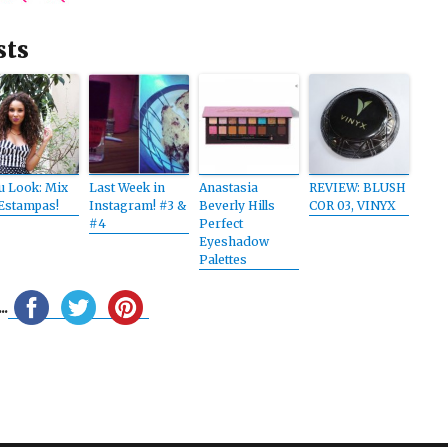
sts
 Look: Mix
Last Week in
Anastasia
REVIEW: BLUSH
Estampas!
Instagram! #3 &
Beverly Hills
COR 03, VINYX
#4
Perfect
Eyeshadow
Palettes
.