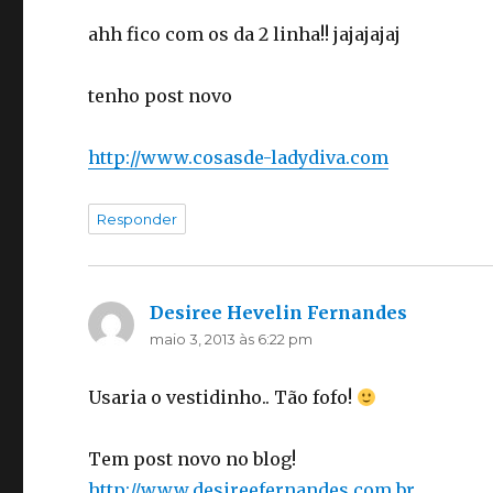
ahh fico com os da 2 linha!! jajajajaj
tenho post novo
http://www.cosasde-ladydiva.com
Responder
Desiree Hevelin Fernandes
disse:
maio 3, 2013 às 6:22 pm
Usaria o vestidinho.. Tão fofo!
Tem post novo no blog!
http://www.desireefernandes.com.br