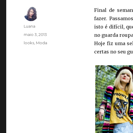
Final de seman
fazer. Passamo
Autor
Luana
isto é difícil, 
Publicado
maio 3, 2013
no guarda roupa
em
Categorias
looks
,
Moda
Hoje fiz uma se
certas no seu gu