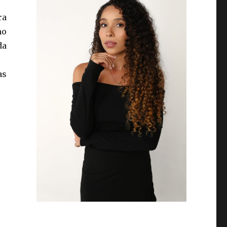
ra
mo
da
as