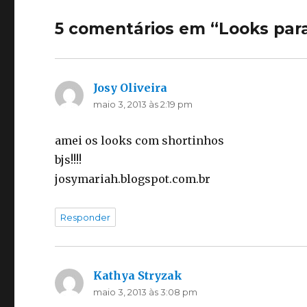
5 comentários em “Looks par
Josy Oliveira
disse:
maio 3, 2013 às 2:19 pm
amei os looks com shortinhos
bjs!!!!
josymariah.blogspot.com.br
Responder
Kathya Stryzak
disse:
maio 3, 2013 às 3:08 pm