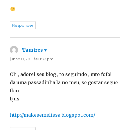
Responder
Tamires ♥
disse:
junho 8, 2011 às 8:32 pm
OIi , adorei seu blog , to seguindo , mto fofo!
da uma passadinha la no meu, se gostar segue
tbm
bjus
http://makesemelissa.blogspot.com/