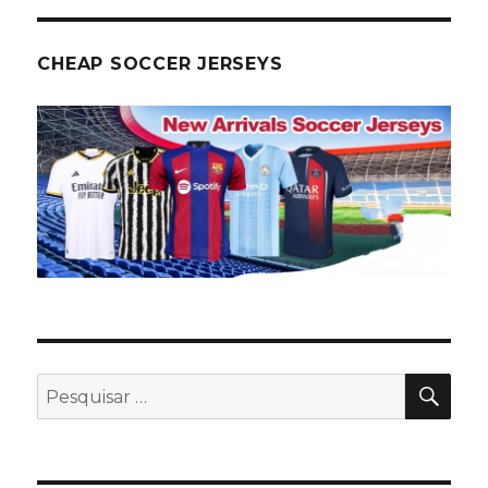
CHEAP SOCCER JERSEYS
PES
Pesquisar
por: