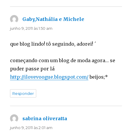
Gaby,Nathália e Michele
disse:
junho 9, 2011 às 1:50 am
que blog lindo! tô seguindo, adorei! ´
começando com um blog de moda agora… se
puder passe por lá
http://ilovevoogue.blogspot.com/
beijos;*
Responder
sabrina oliveratta
disse:
junho 9, 2011 às 2:01 am