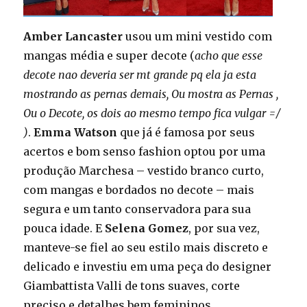
Amber Lancaster
usou um mini vestido com
mangas média e super decote (
acho que esse
decote nao deveria ser mt grande pq ela ja esta
mostrando as pernas demais, Ou mostra as Pernas ,
Ou o Decote, os dois ao mesmo tempo fica vulgar =/
)
.
Emma Watson
que já é famosa por seus
acertos e bom senso fashion optou por uma
produção Marchesa – vestido branco curto,
com mangas e bordados no decote – mais
segura e um tanto conservadora para sua
pouca idade. E
Selena Gomez
,
por sua vez,
manteve-se fiel ao seu estilo mais discreto e
delicado e investiu em uma peça do designer
Giambattista Valli de tons suaves, corte
preciso e detalhes bem femininos.