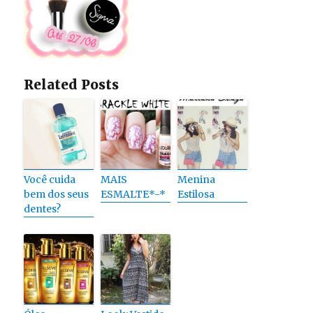
Related Posts
Você cuida
MAIS
Menina
bem dos seus
ESMALTE*-*
Estilosa
dentes?