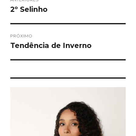
de
2º Selinho
Post
anterior:
Post
PRÓXIMO
Tendência de Inverno
Próximo
post: