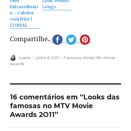
Óleo
Look: Vestido
Extraordinári
Longo
o – Cabelos
com frizz |
L’OREAL
Compartilhe...
Autor
Publicado
Categorias
Luana
junho 8, 2011
Famosos
,
Moda
,
Mtv Movie
em
Awards
16 comentários em “Looks das
famosas no MTV Movie
Awards 2O11”