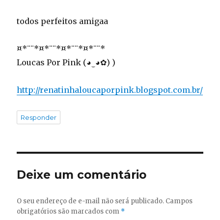
todos perfeitos amigaa
¤*¨¨*¤*¨¨*¤*¨¨*¤*¨¨*
Loucas Por Pink (◕‿◕✿) )
http://renatinhaloucaporpink.blogspot.com.br/
Responder
Deixe um comentário
O seu endereço de e-mail não será publicado.
Campos
obrigatórios são marcados com
*