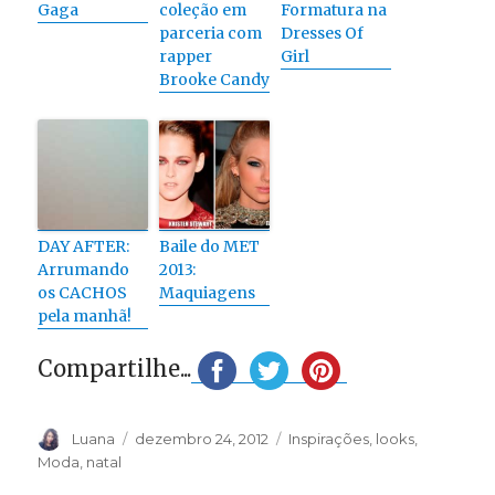
Gaga
coleção em
Formatura na
parceria com
Dresses Of
rapper
Girl
Brooke Candy
DAY AFTER:
Baile do MET
Arrumando
2013:
os CACHOS
Maquiagens
pela manhã!
Compartilhe...
Autor
Publicado
Categorias
Luana
dezembro 24, 2012
Inspirações
,
looks
,
em
Moda
,
natal