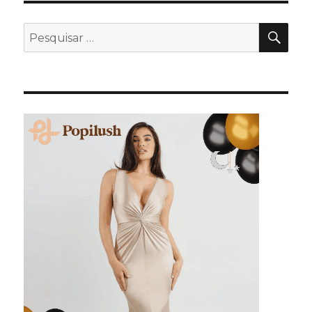
PES
Pesquisar
por: