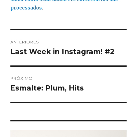
processados
.
Navegação
ANTERIORES
de
Last Week in Instagram! #2
Post
anterior:
Post
PRÓXIMO
Esmalte: Plum, Hits
Próximo
post: