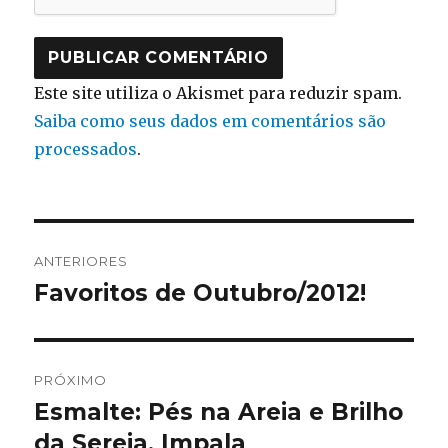
Este site utiliza o Akismet para reduzir spam.
Saiba como seus dados em comentários são
processados
.
Navegação
ANTERIORES
de
Favoritos de Outubro/2012!
Post
anterior:
Post
PRÓXIMO
Esmalte: Pés na Areia e Brilho
Próximo
post:
da Sereia, Impala