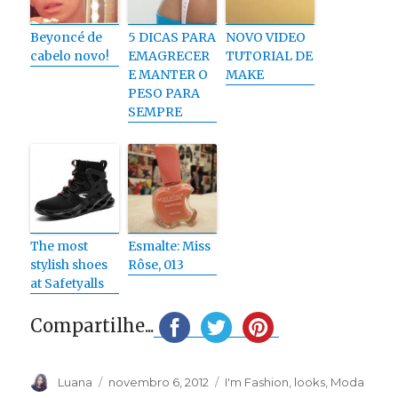
Beyoncé de
5 DICAS PARA
NOVO VIDEO
cabelo novo!
EMAGRECER
TUTORIAL DE
E MANTER O
MAKE
PESO PARA
SEMPRE
The most
Esmalte: Miss
stylish shoes
Rôse, 013
at Safetyalls
Compartilhe...
Autor
Publicado
Categorias
Luana
novembro 6, 2012
I'm Fashion
,
looks
,
Moda