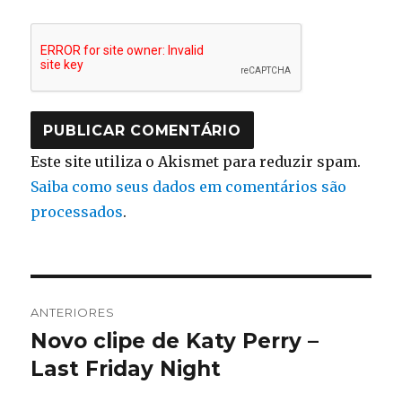
Este site utiliza o Akismet para reduzir spam.
Saiba como seus dados em comentários são
processados
.
Navegação
ANTERIORES
de
Novo clipe de Katy Perry –
Post
anterior:
Last Friday Night
Post