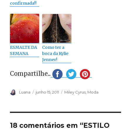
confirmada!!
ESMALTE DA
Como ter a
SEMANA
boca da Kylie
Jenner!
Compartilhe...
Autor
Publicado
Categorias
Luana
junho 15, 2011
Miley Cyrus
,
Moda
em
18 comentários em “ESTILO