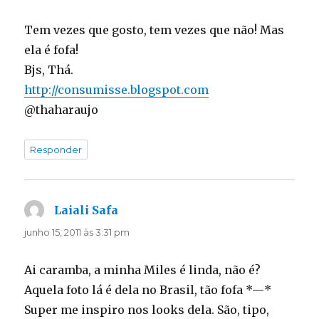
Tem vezes que gosto, tem vezes que não! Mas
ela é fofa!
Bjs, Thá.
http://consumisse.blogspot.com
@thaharaujo
Responder
Laiali Safa
disse:
junho 15, 2011 às 3:31 pm
Ai caramba, a minha Miles é linda, não é?
Aquela foto lá é dela no Brasil, tão fofa *—*
Super me inspiro nos looks dela. São, tipo,