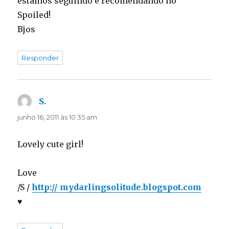
estamos seguindo e recomendando no
Spoiled!
Bjos
Responder
S.
disse:
junho 16, 2011 às 10:35 am
Lovely cute girl!
Love
/S /
http:// mydarlingsolitude.blogspot.com
♥