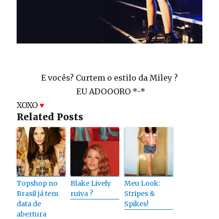
E vocês? Curtem o estilo da Miley ?
EU ADOOORO *-*
XOXO
♥
Related Posts
Topshop no
Blake Lively
Meu Look:
Brasil já tem
ruiva ?
Stripes &
data de
Spikes!
abertura