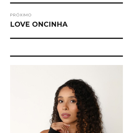
PRÓXIMO
LOVE ONCINHA
Próximo
post: