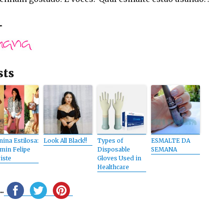
sts
ina Estilosa:
Look All Black!!
Types of
ESMALTE DA
min Felipe
Disposable
SEMANA
iste
Gloves Used in
Healthcare
.