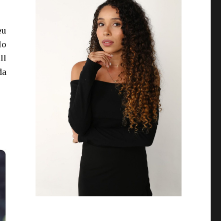
eu
lo
ll
da