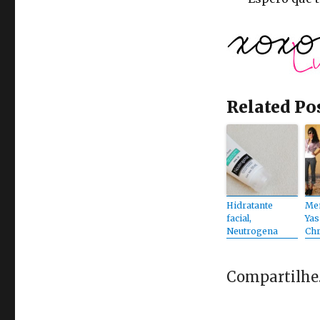
Related Po
Hidratante
Men
facial,
Yas
Neutrogena
Chr
Compartilhe..