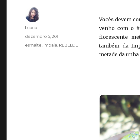
Vocês devem con
Autor
Luana
venho com o #s
Publicado
dezembro 5, 2011
florescente me
em
Categorias
esmalte
,
impala
,
REBELDE
também da Impa
metade da unha 