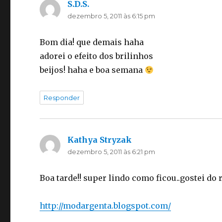
S.D.S.
disse:
dezembro 5, 2011 às 6:15 pm
Bom dia! que demais haha
adorei o efeito dos brilinhos
beijos! haha e boa semana
Responder
Kathya Stryzak
disse:
dezembro 5, 2011 às 6:21 pm
Boa tarde!! super lindo como ficou..gostei do 
http://modargenta.blogspot.com/