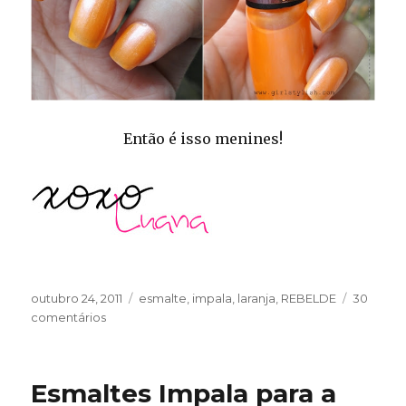
Então é isso menines!
Publicado
Categorias
outubro 24, 2011
esmalte
,
impala
,
laranja
,
REBELDE
30
em
em
comentários
ESMALTE
DA
SEMANA
Esmaltes Impala para a