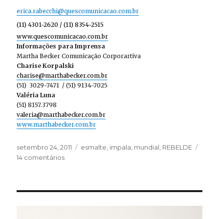
erica.rabecchi@quescomunicacao.com.br
(11) 4301-2620 / (11) 8354-2515
www.quescomunicacao.com.br
Informações para Imprensa
Martha Becker Comunicação Corporartiva
Charise Korpalski
charise@marthabecker.com.br
(51)
3029-7471
/ (51) 9134-7025
Valéria Luna
(51) 8157.3798
valeria@marthabecker.com.br
www.marthabecker.com.br
Publicado
Categorias
setembro 24, 2011
esmalte
,
impala
,
mundial
,
REBELDE
em
em
14 comentários
Esmaltes
Impala
para
a
novela
REBELDE!