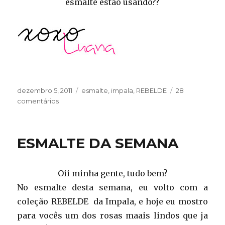
esmalte estão usando??
Publicado
Categorias
dezembro 5, 2011
esmalte
,
impala
,
REBELDE
28
em
em
comentários
ESMALTE
DA
SEMANA
ESMALTE DA SEMANA
Oii minha gente, tudo bem?
No esmalte desta semana, eu volto com a
coleção REBELDE da Impala, e hoje eu mostro
para vocês um dos rosas maais lindos que ja