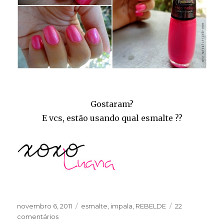
Gostaram?
E vcs, estão usando qual esmalte ??
Publicado
Categorias
novembro 6, 2011
esmalte
,
impala
,
REBELDE
22
em
em
comentários