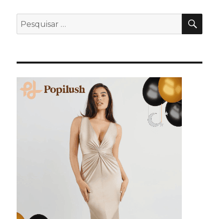
PES
Pesquisar
por: