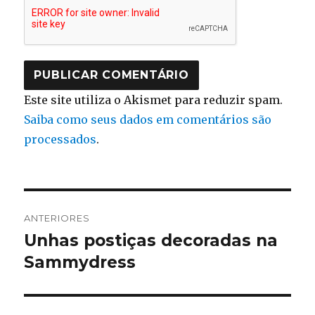
Este site utiliza o Akismet para reduzir spam.
Saiba como seus dados em comentários são
processados
.
Navegação
ANTERIORES
de
Unhas postiças decoradas na
Post
anterior:
Sammydress
Post