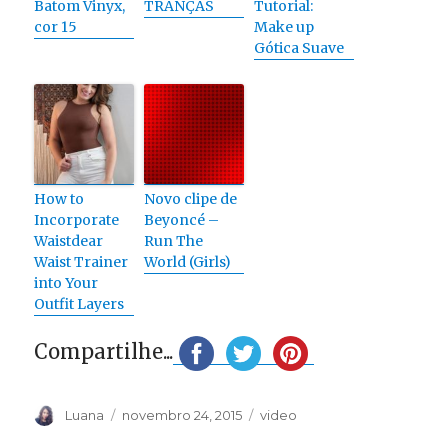
Batom Vinyx,
TRANÇAS
Tutorial:
cor 15
Make up
Gótica Suave
How to
Novo clipe de
Incorporate
Beyoncé –
Waistdear
Run The
Waist Trainer
World (Girls)
into Your
Outfit Layers
Compartilhe...
Autor
Publicado
Categorias
Luana
novembro 24, 2015
video
em