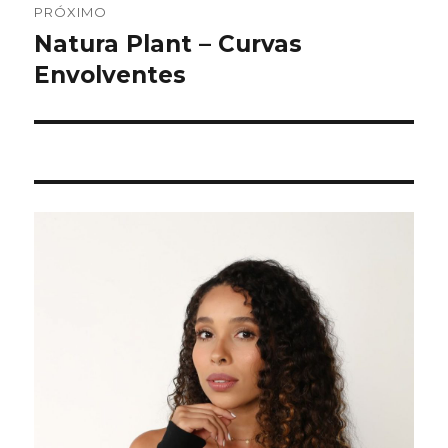
PRÓXIMO
Natura Plant – Curvas
Próximo
post:
Envolventes