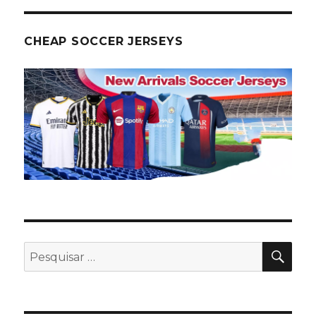
CHEAP SOCCER JERSEYS
PES
Pesquisar
por: