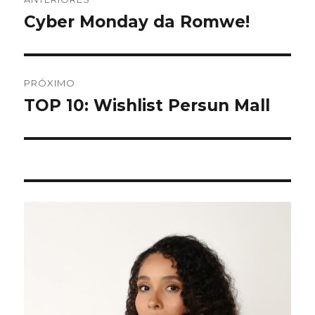
de
Cyber Monday da Romwe!
Post
anterior:
Post
PRÓXIMO
TOP 10: Wishlist Persun Mall
Próximo
post: