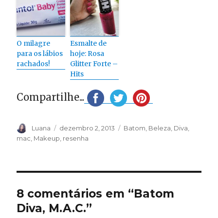
O milagre
Esmalte de
para os lábios
hoje: Rosa
rachados!
Glitter Forte –
Hits
Compartilhe...
Autor
Publicado
Categorias
Luana
dezembro 2, 2013
Batom
,
Beleza
,
Diva
,
em
mac
,
Makeup
,
resenha
8 comentários em “Batom
Diva, M.A.C.”