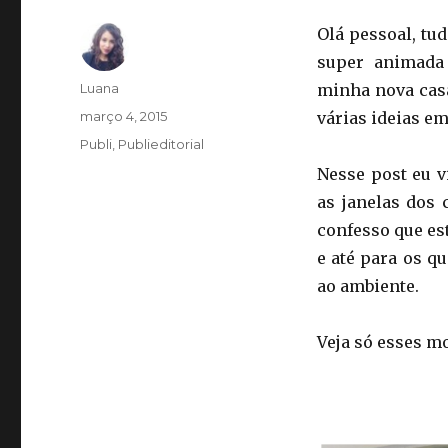
Olá pessoal, tu
super animada
Autor
Luana
minha nova casa
Publicado
março 4, 2015
várias ideias e
em
Categorias
Publi
,
Publieditorial
Nesse post eu v
as janelas dos 
confesso que est
e até para os q
ao ambiente.
Veja só esses mo