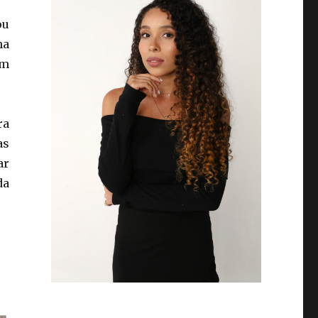
ou
na
om
ra
as
ar
da