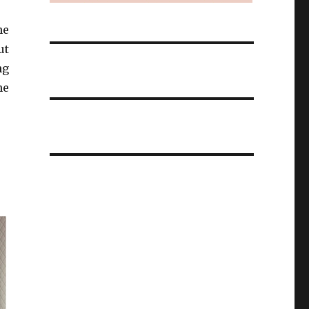
he
ut
ng
he