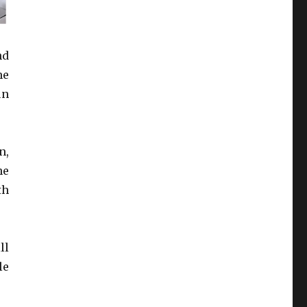
nd
me
un
n,
he
th
ll
le