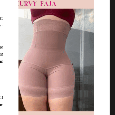
ar
er
ua
sa
as
ut
he
.