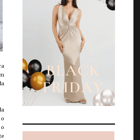
ra
um
da
da
 o
 o
te