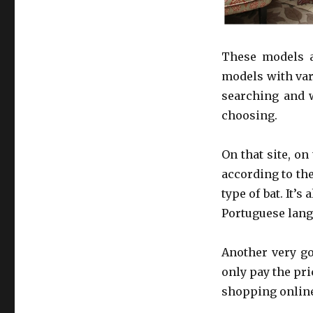
These models a
models with vari
searching and w
choosing.
On that site, on
according to th
type of bat. It’s
Portuguese langua
Another very go
only pay the pric
shopping onlin