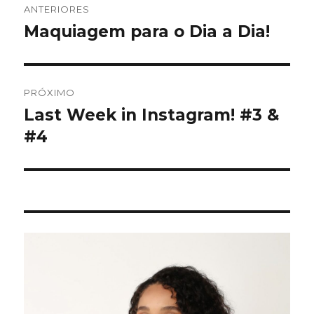
ANTERIORES
de
Maquiagem para o Dia a Dia!
Post
anterior:
Post
PRÓXIMO
Last Week in Instagram! #3 &
Próximo
post:
#4