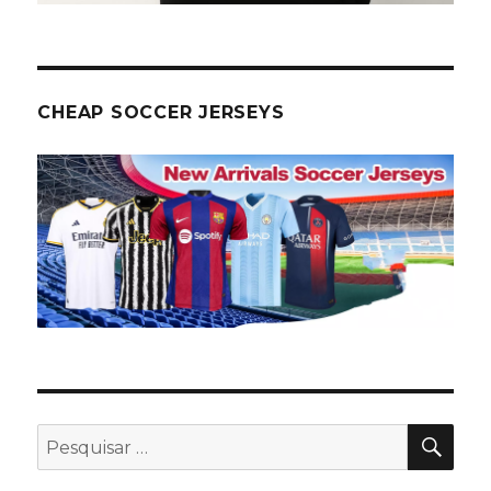
CHEAP SOCCER JERSEYS
PES
Pesquisar
por: