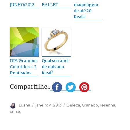
JUNHO/2012
BALLET
maquiagem
de até 20
Reais!
DIY: Grampos
Qual seu anel
Coloridos + 2
de noivado
Penteados
ideal?
Compartilhe...
Autor
Publicado
Categorias
Luana
janeiro 4, 2013
Beleza
,
Granado
,
resenha
,
em
unhas