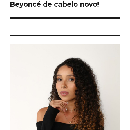
Beyoncé de cabelo novo!
Próximo
post: