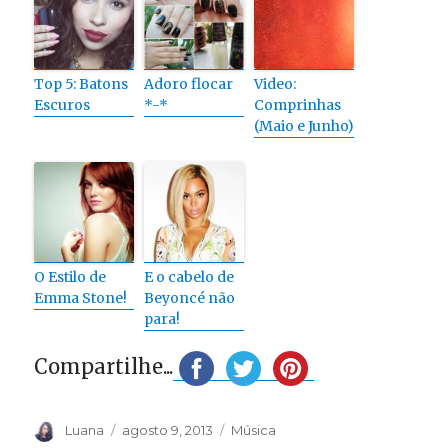
Top 5: Batons
Adoro flocar
Video:
Escuros
*-*
Comprinhas
(Maio e Junho)
O Estilo de
E o cabelo de
Emma Stone!
Beyoncé não
para!
Compartilhe...
Autor
Publicado
Categorias
Luana
agosto 9, 2013
Música