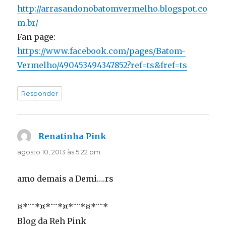
http://arrasandonobatomvermelho.blogspot.co
m.br/
Fan page:
https://www.facebook.com/pages/Batom-
Vermelho/490453494347852?ref=ts&fref=ts
Responder
Renatinha Pink
disse:
agosto 10, 2013 às 5:22 pm
amo demais a Demi….rs
¤*¨¨*¤*¨¨*¤*¨¨*¤*¨¨*
Blog da Reh Pink