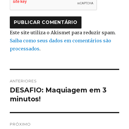
Este site utiliza o Akismet para reduzir spam.
Saiba como seus dados em comentários são
processados
.
Navegação
ANTERIORES
de
DESAFIO: Maquiagem em 3
Post
anterior:
minutos!
Post
PRÓXIMO