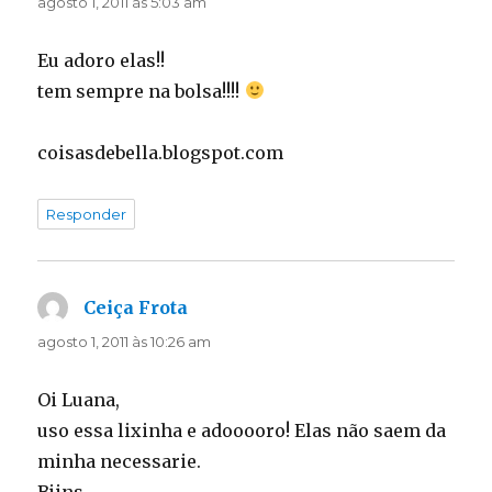
agosto 1, 2011 às 5:03 am
Eu adoro elas!!
tem sempre na bolsa!!!!
coisasdebella.blogspot.com
Responder
Ceiça Frota
disse:
agosto 1, 2011 às 10:26 am
Oi Luana,
uso essa lixinha e adooooro! Elas não saem da
minha necessarie.
Bjins