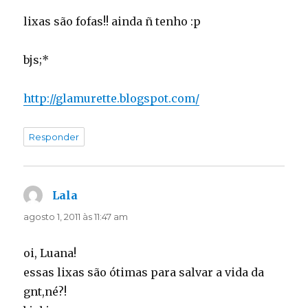
lixas são fofas!! ainda ñ tenho :p
bjs;*
http://glamurette.blogspot.com/
Responder
Lala
disse:
agosto 1, 2011 às 11:47 am
oi, Luana!
essas lixas são ótimas para salvar a vida da
gnt,né?!