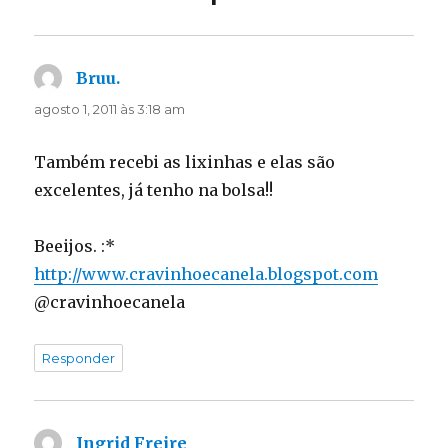
Bruu.
disse:
agosto 1, 2011 às 3:18 am
Também recebi as lixinhas e elas são
excelentes, já tenho na bolsa!!
Beeijos. :*
http://www.cravinhoecanela.blogspot.com
@cravinhoecanela
Responder
Ingrid Freire
disse: