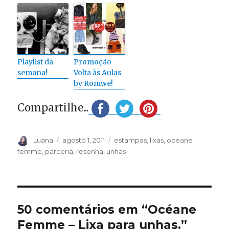
Playlist da
Promoção
semana!
Volta às Aulas
by Romwe!
Compartilhe...
Autor
Publicado
Categorias
Luana
agosto 1, 2011
estampas
,
lixas
,
oceane
em
femme
,
parceria
,
resenha
,
unhas
50 comentários em “Océane
Femme – Lixa para unhas.”