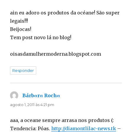
ain eu adoro os produtos da océane! São super
legais!!!
Beijocas!
Tem post novo lá no blog!
oisasdamulhermoderna.blogspot.com
Responder
Bárbαrα Rochα
disse:
agosto 1, 2011 às 4:21 pm
aaa, a oceane sempre arrasa nos produtos (:
Tendencia: Póas.
http://diamontlilac-news.tk
–