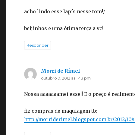
acho lindo esse lapís nesse tom!/
beijinhos e uma ótima terça a vc!
Responder
Morri de Rímel
disse:
outubro 9, 2012 às 1:43 pm
Nossa aaaaaaamei esse!! E o preço é realmen
fiz compras de maquiagem tb:
http://morriderimel.blogspot.com.br/2012/1