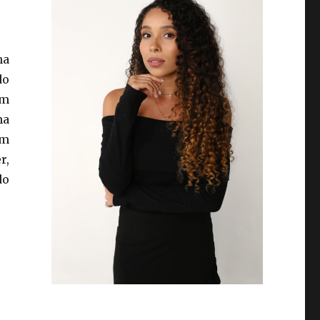
na
do
um
a
um
r,
do