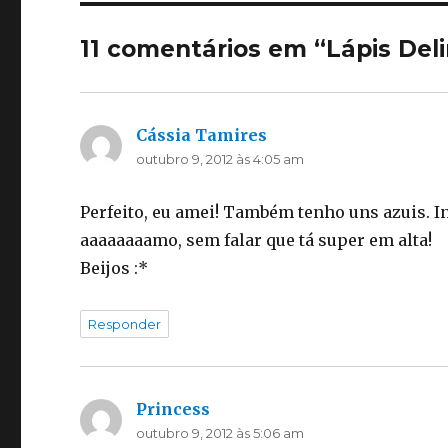
11 comentários em “Lápis Del
Cássia Tamires
disse:
outubro 9, 2012 às 4:05 am
Perfeito, eu amei! Também tenho uns azuis. 
aaaaaaaamo, sem falar que tá super em alta!
Beijos :*
Responder
Princess
disse:
outubro 9, 2012 às 5:06 am