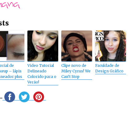
sts
orial de
Video Tutorial
Clipe novo de
Faculdade de
eup – lápis
Delineado
Miley Cyrus! We
Design Gráfico
ineador plus
Colorido para o
Can’t Stop
Verão!
.