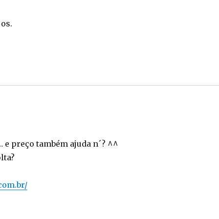
jos.
l… e preço também ajuda n´? ^^
lta?
com.br/