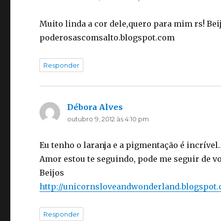
Muito linda a cor dele,quero para mim rs! Bei
poderosascomsalto.blogspot.com
Responder
Débora Alves
disse:
outubro 9, 2012 às 4:10 pm
Eu tenho o laranja e a pigmentação é incríve
Amor estou te seguindo, pode me seguir de vo
Beijos
http://unicornsloveandwonderland.blogspot.
Responder