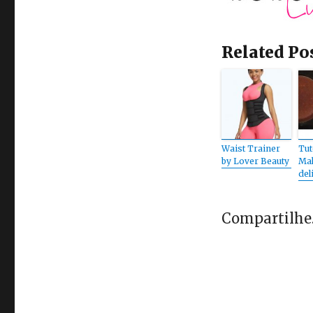
Related Po
Waist Trainer
Tut
by Lover Beauty
Mak
del
Compartilhe..