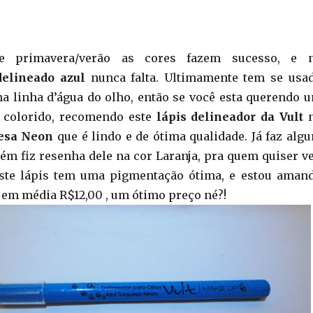
e primavera/verão as cores fazem sucesso, e 
elineado azul
nunca falta. Ultimamente tem se usa
 linha d’água do olho, então se você esta querendo 
 colorido, recomendo este
lápis delineador da Vult
n
esa Neon
que é lindo e de ótima qualidade. Já faz alg
m fiz resenha dele na cor Laranja, pra quem quiser ve
Este lápis tem uma pigmentação ótima, e estou aman
a em média R$12,00 , um ótimo preço né?!