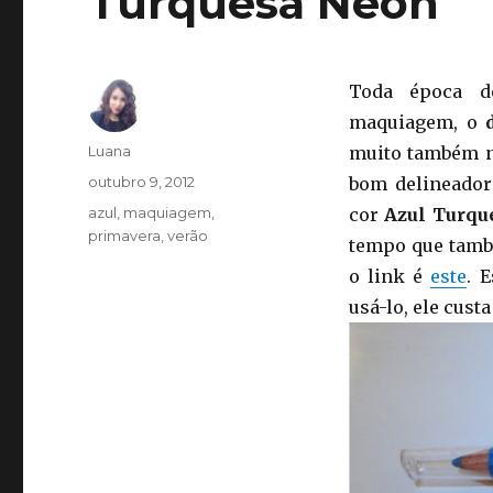
Turquesa Neon
Toda época d
maquiagem, o
d
Autor
Luana
muito também na
Publicado
outubro 9, 2012
bom delineador
em
Categorias
azul
,
maquiagem
,
cor
Azul Turqu
primavera
,
verão
tempo que també
o link é
este
. 
usá-lo, ele cust