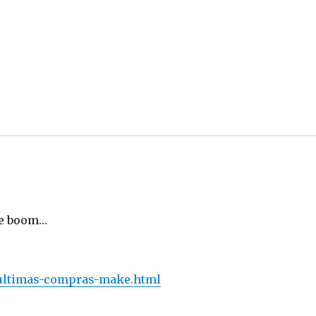
te boom…
0/ultimas-compras-make.html