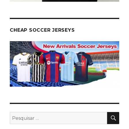
CHEAP SOCCER JERSEYS
PES
Pesquisar
por: