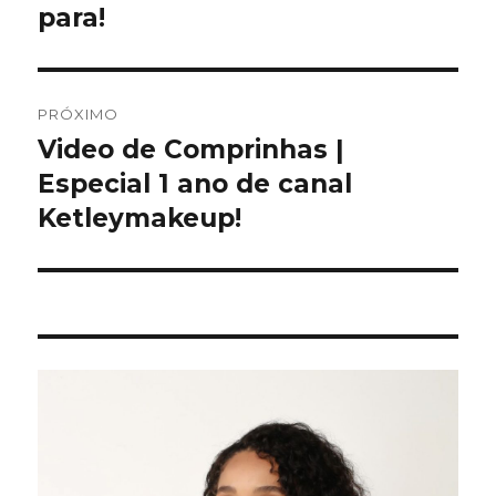
anterior:
para!
Post
PRÓXIMO
Video de Comprinhas |
Próximo
post:
Especial 1 ano de canal
Ketleymakeup!