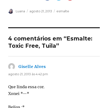
Autor
Publicado
Categorias
Luana
agosto 21, 2013
esmalte
em
4 comentários em “Esmalte:
Toxic Free, Tuila”
Giselle Alves
disse:
agosto 21, 2013 às 4:42 pm
Que linda essa cor.
Xonei *—*
Beijos :*