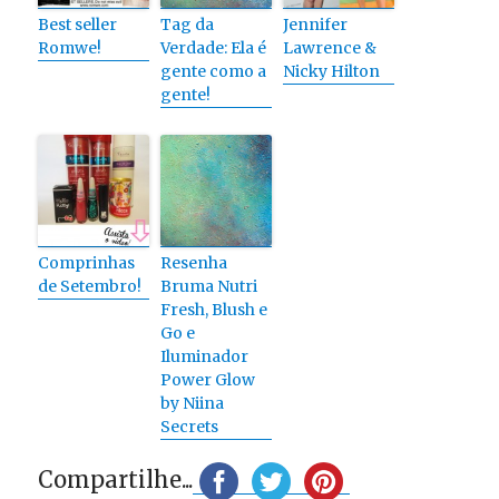
Best seller
Tag da
Jennifer
Romwe!
Verdade: Ela é
Lawrence &
gente como a
Nicky Hilton
gente!
Comprinhas
Resenha
de Setembro!
Bruma Nutri
Fresh, Blush e
Go e
Iluminador
Power Glow
by Niina
Secrets
Compartilhe...