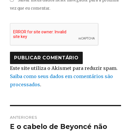
Salvar meus dados neste navegador para a próxima
vez que eu comentar.
Este site utiliza o Akismet para reduzir spam.
Saiba como seus dados em comentários são
processados
.
Navegação
ANTERIORES
de
E o cabelo de Beyoncé não
Post