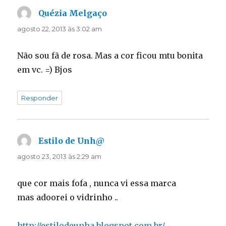
Quézia Melgaço
disse:
agosto 22, 2013 às 3:02 am
Não sou fã de rosa. Mas a cor ficou mtu bonita
em vc. =) Bjos
Responder
Estilo de Unh@
disse:
agosto 23, 2013 às 2:29 am
que cor mais fofa , nunca vi essa marca
mas adoorei o vidrinho ..
http://estilodeunha.blogspot.com.br/