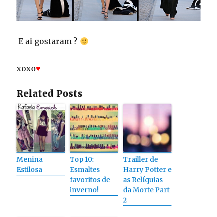
E ai gostaram ?
xoxo
♥
Related Posts
Menina
Top 10:
Trailler de
Estilosa
Esmaltes
Harry Potter e
favoritos de
as Relíquias
inverno!
da Morte Part
2