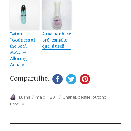
Batom
A melhor base
“Godness of
pré-esmalte
the Sea”,
que já usei!
M.A.C. –
Alluring
Aquatic
Compartilhe...
Autor
Publicado
Categorias
Luana
maio 11, 2011
Chanel
,
desfile
,
outono
em
inverno