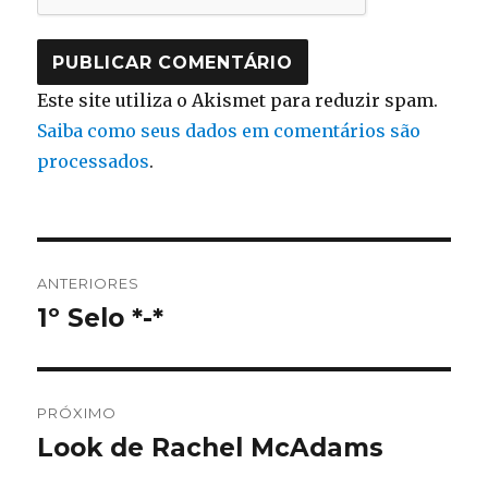
Este site utiliza o Akismet para reduzir spam.
Saiba como seus dados em comentários são
processados
.
Navegação
ANTERIORES
de
1º Selo *-*
Post
anterior:
Post
PRÓXIMO
Look de Rachel McAdams
Próximo
post: