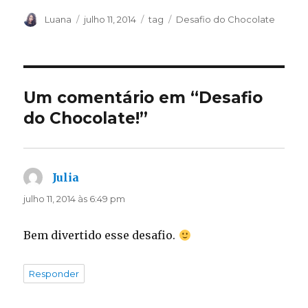
Autor
Publicado
Categorias
Tags
Luana
julho 11, 2014
tag
Desafio do Chocolate
em
Um comentário em “Desafio
do Chocolate!”
Julia
disse:
julho 11, 2014 às 6:49 pm
Bem divertido esse desafio.
Responder