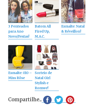
3 Penteados
Batom All
Esmalte: Natal
para Ano
Fired Up,
& Réveillon!
Novo/Festas!
M.A.C.
Esmalte: 010 –
Sorteio de
Miss Rôse
Natal Girl
Stylish e
Romwe!
Compartilhe...