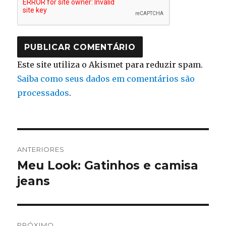
Este site utiliza o Akismet para reduzir spam.
Saiba como seus dados em comentários são
processados
.
Navegação
ANTERIORES
de
Meu Look: Gatinhos e camisa
Post
anterior:
jeans
Post
PRÓXIMO