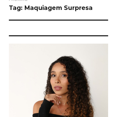
Tag: Maquiagem Surpresa
Próximo
post: