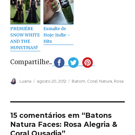
PREMIÉRE
Esmalte de
SNOW WHITE
Hoje: Indie –
AND THE
Hits
HUNSTMAN!
Compartilhe...
Autor
Publicado
Categorias
Luana
agosto 20, 2012
Batom
,
Coral
,
Natura
,
Rosa
em
15 comentários em “Batons
Natura Faces: Rosa Alegria &
Coral Ousadia”