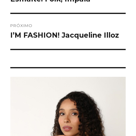
anterior:
Post
PRÓXIMO
I’M FASHION! Jacqueline Illoz
Próximo
post: