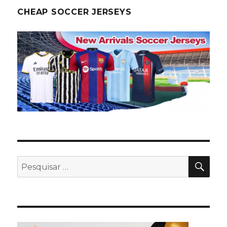
CHEAP SOCCER JERSEYS
PES
Pesquisar
por: