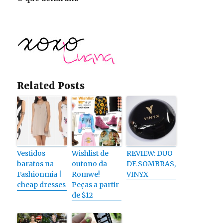
Related Posts
Vestidos
Wishlist de
REVIEW: DUO
baratos na
outono da
DE SOMBRAS,
Fashionmia |
Romwe!
VINYX
cheap dresses
Peças a partir
de $12