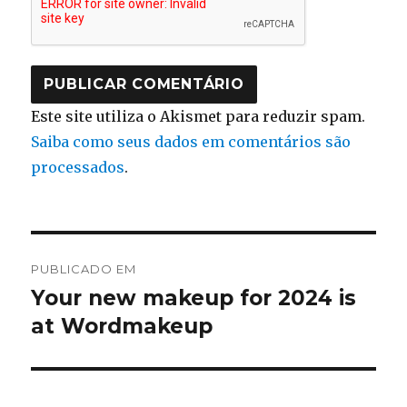
Este site utiliza o Akismet para reduzir spam.
Saiba como seus dados em comentários são
processados
.
Navegação
PUBLICADO EM
de
Your new makeup for 2024 is
at Wordmakeup
Post