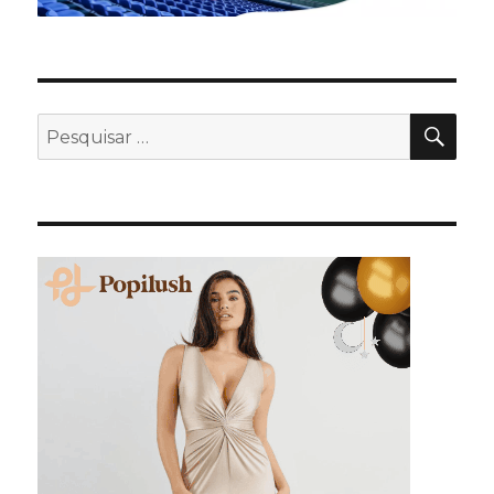
PES
Pesquisar
por: