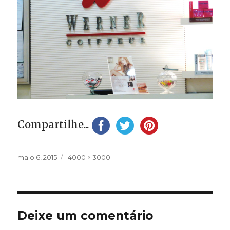
Compartilhe...
Publicado
Tamanho
maio 6, 2015
4000 × 3000
em
completo
Deixe um comentário