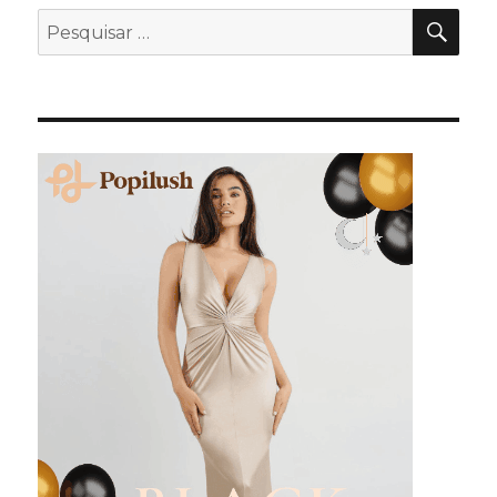
PES
Pesquisar
por: