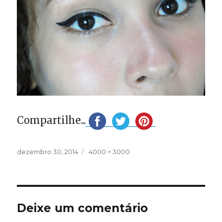
Compartilhe...
Publicado
Tamanho
dezembro 30, 2014
4000 × 3000
em
completo
Deixe um comentário