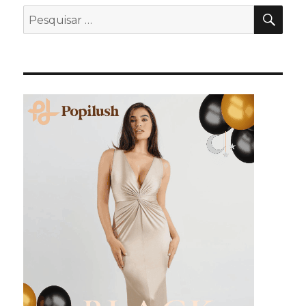
PES
Pesquisar
por: