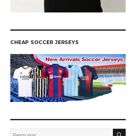
CHEAP SOCCER JERSEYS
PES
Pesquisar