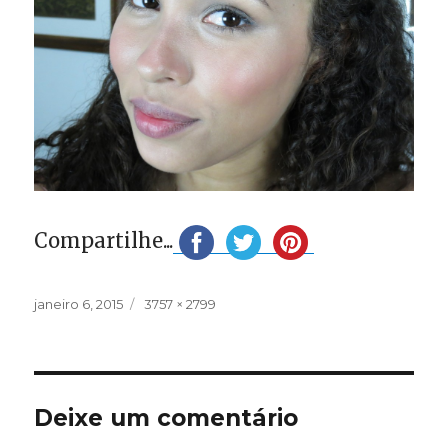
Compartilhe...
Publicado
Tamanho
janeiro 6, 2015
3757 × 2799
em
completo
Deixe um comentário