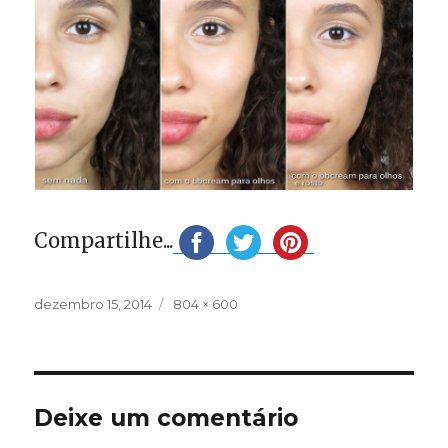
Compartilhe...
Publicado
Tamanho
dezembro 15, 2014
804 × 600
em
completo
Deixe um comentário