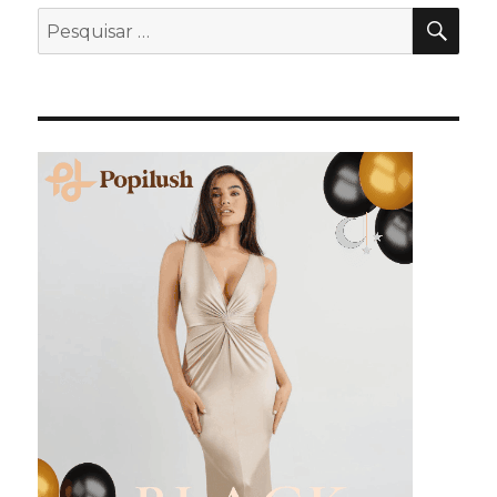
PES
Pesquisar
por: