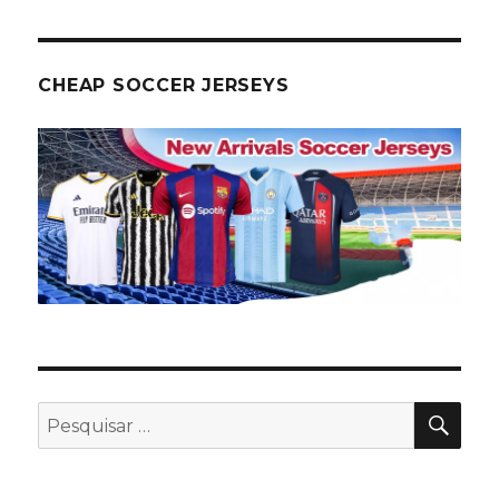
CHEAP SOCCER JERSEYS
PES
Pesquisar
por: