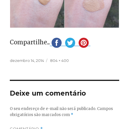
Compartilhe...
Publicado
Tamanho
dezembro 14, 2014
804 × 400
em
completo
Deixe um comentário
O seu endereço de e-mail não será publicado.
Campos
obrigatórios são marcados com
*
COMENTÁRIO
*