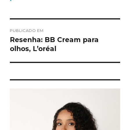
Navegação
PUBLICADO EM
de
Resenha: BB Cream para
olhos, L’oréal
Post