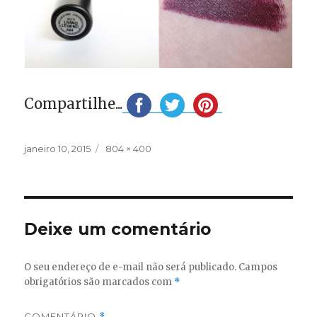
Compartilhe...
Publicado
Tamanho
janeiro 10, 2015
804 × 400
em
completo
Deixe um comentário
O seu endereço de e-mail não será publicado.
Campos
obrigatórios são marcados com
*
COMENTÁRIO
*