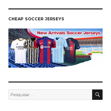
CHEAP SOCCER JERSEYS
PES
Pesquisar
por: