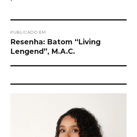
Navegação
PUBLICADO EM
de
Resenha: Batom “Living
Lengend”, M.A.C.
Post