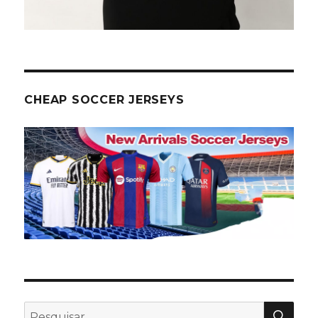
CHEAP SOCCER JERSEYS
PES
Pesquisar