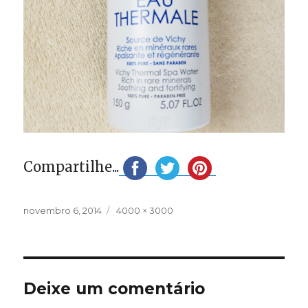
Compartilhe...
Publicado
Tamanho
novembro 6, 2014
4000 × 3000
em
completo
Deixe um comentário