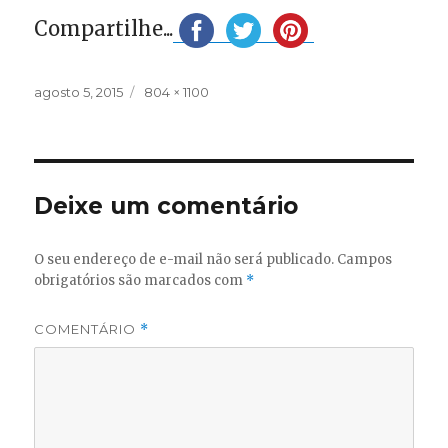
Compartilhe...
Publicado
Tamanho
agosto 5, 2015
804 × 1100
em
completo
Deixe um comentário
O seu endereço de e-mail não será publicado.
Campos
obrigatórios são marcados com
*
COMENTÁRIO
*