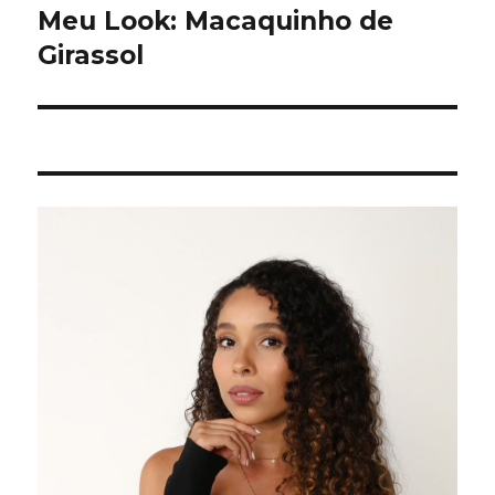
de
Meu Look: Macaquinho de
Girassol
Post