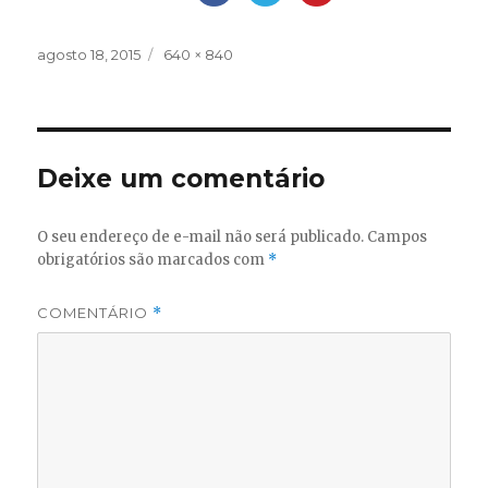
Publicado
Tamanho
agosto 18, 2015
640 × 840
em
completo
Deixe um comentário
O seu endereço de e-mail não será publicado.
Campos
obrigatórios são marcados com
*
COMENTÁRIO
*