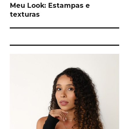
de
Meu Look: Estampas e
texturas
Post