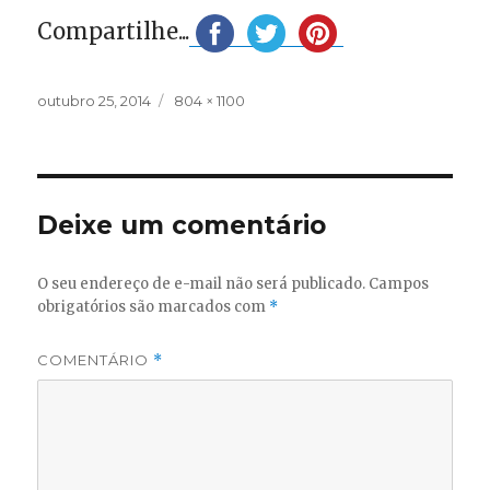
Compartilhe...
Publicado
Tamanho
outubro 25, 2014
804 × 1100
em
completo
Deixe um comentário
O seu endereço de e-mail não será publicado.
Campos
obrigatórios são marcados com
*
COMENTÁRIO
*