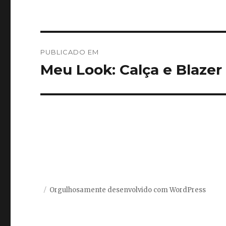
Navegação
PUBLICADO EM
de
Meu Look: Calça e Blazer
Post
Orgulhosamente desenvolvido com WordPress