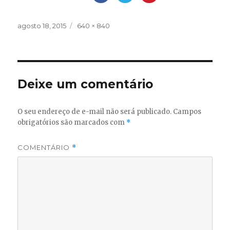
Publicado
Tamanho
agosto 18, 2015
640 × 840
em
completo
Deixe um comentário
O seu endereço de e-mail não será publicado.
Campos
obrigatórios são marcados com
*
COMENTÁRIO
*