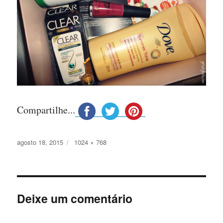
Compartilhe...
Publicado
Tamanho
agosto 18, 2015
1024 × 768
em
completo
Deixe um comentário