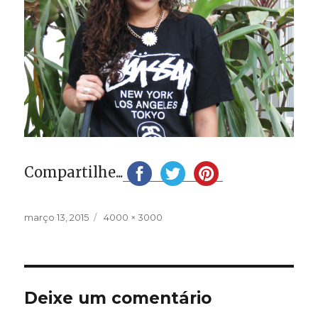
Compartilhe...
Publicado
Tamanho
março 13, 2015
4000 × 3000
em
completo
Deixe um comentário