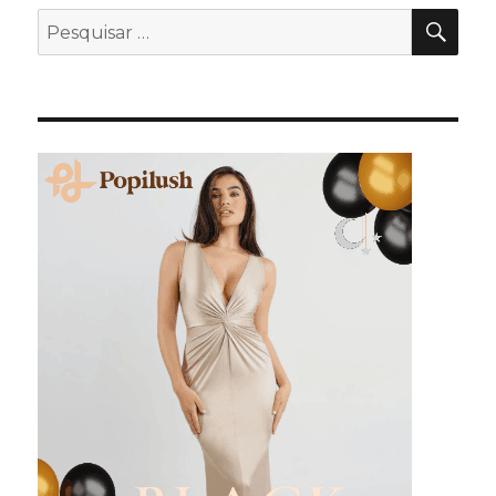
PES
Pesquisar
por: