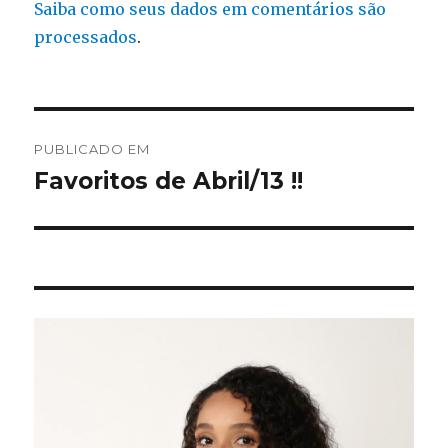
Saiba como seus dados em comentários são
processados
.
Navegação
PUBLICADO EM
de
Favoritos de Abril/13 !!
Post