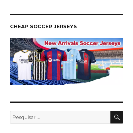
CHEAP SOCCER JERSEYS
PES
Pesquisar
por: