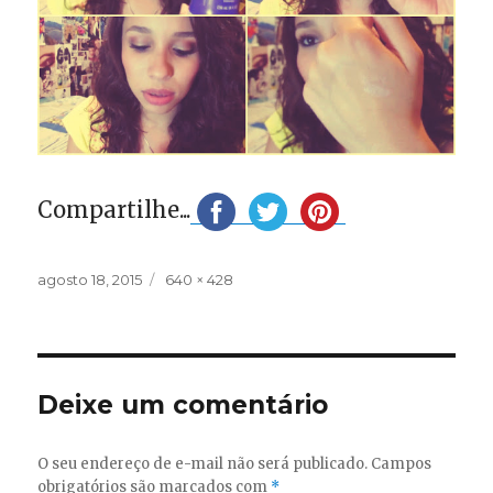
Compartilhe...
Publicado
Tamanho
agosto 18, 2015
640 × 428
em
completo
Deixe um comentário
O seu endereço de e-mail não será publicado.
Campos
obrigatórios são marcados com
*