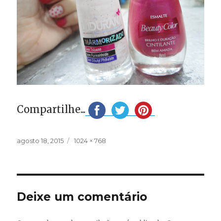
Compartilhe...
Publicado
Tamanho
agosto 18, 2015
1024 × 768
em
completo
Deixe um comentário