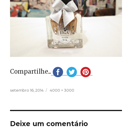
Compartilhe...
Publicado
Tamanho
setembro 16, 2014
4000 × 3000
em
completo
Deixe um comentário