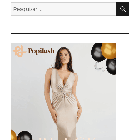
PES
Pesquisar
por: