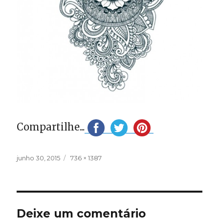
Compartilhe...
Publicado
Tamanho
junho 30, 2015
736 × 1387
em
completo
Deixe um comentário