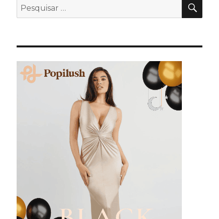
PES
Pesquisar
por: