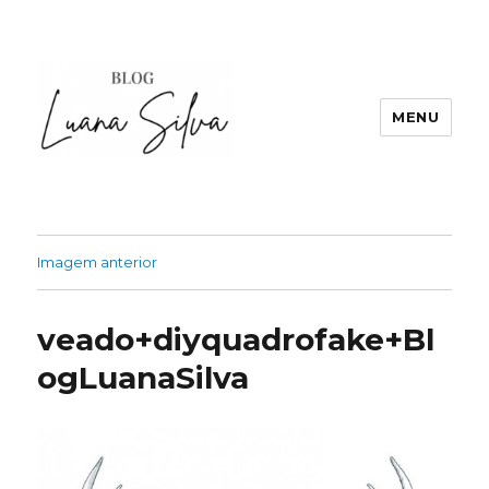
MENU
Imagem anterior
veado+diyquadrofake+Bl
ogLuanaSilva