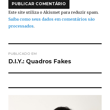
Este site utiliza o Akismet para reduzir spam.
Saiba como seus dados em comentários são
processados
.
Navegação
PUBLICADO EM
de
D.I.Y.: Quadros Fakes
Post