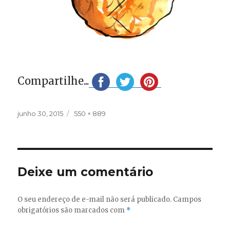
Compartilhe...
Publicado
Tamanho
junho 30, 2015
550 × 889
em
completo
Deixe um comentário
O seu endereço de e-mail não será publicado.
Campos
obrigatórios são marcados com
*