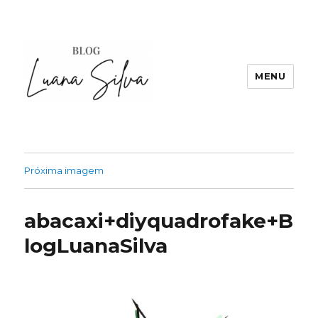
MENU
Próxima imagem
abacaxi+diyquadrofake+B
logLuanaSilva