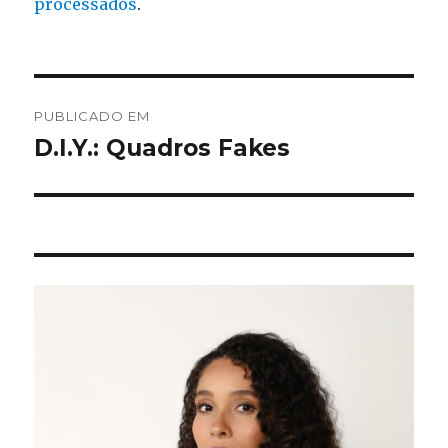
processados
.
Navegação
PUBLICADO EM
de
D.I.Y.: Quadros Fakes
Post