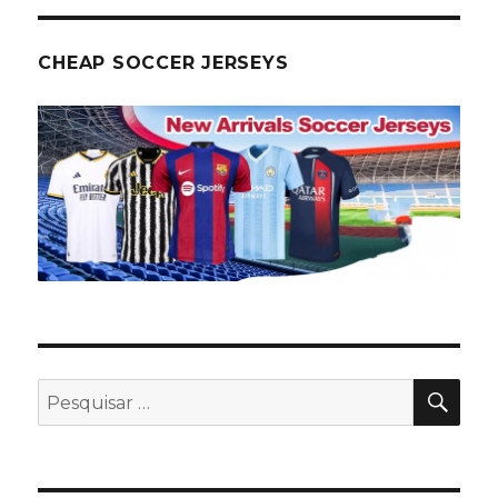
CHEAP SOCCER JERSEYS
PES
Pesquisar
por: