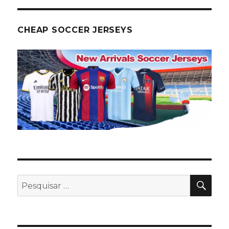
CHEAP SOCCER JERSEYS
PES
Pesquisar
por: