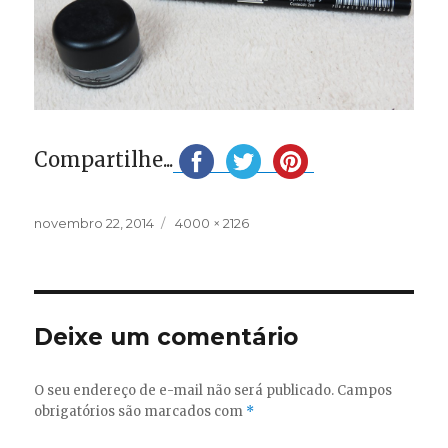
Compartilhe...
Publicado
Tamanho
novembro 22, 2014
4000 × 2126
em
completo
Deixe um comentário
O seu endereço de e-mail não será publicado.
Campos
obrigatórios são marcados com
*