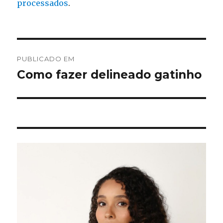
processados
.
Navegação
PUBLICADO EM
de
Como fazer delineado gatinho
Post